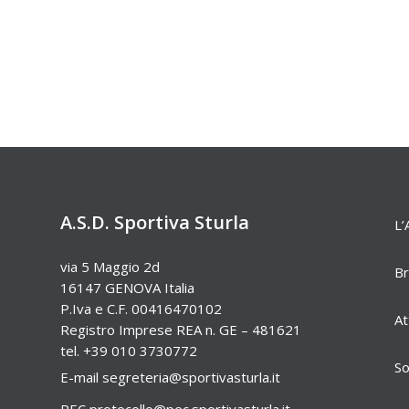
A.S.D. Sportiva Sturla
L’
via 5 Maggio 2d
Br
16147 GENOVA Italia
P.Iva e C.F. 00416470102
At
Registro Imprese REA n. GE – 481621
tel. +39 010 3730772
So
E-mail
segreteria@sportivasturla.it