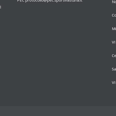
PEC
protocollo@pec.sportivasturla.it
No
l
Co
Mi
VI
Ce
Sa
VI