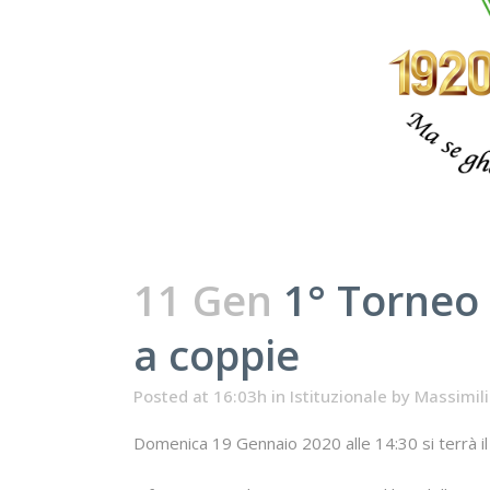
11 Gen
1° Torneo 
a coppie
Posted at 16:03h
in
Istituzionale
by
Massimil
Domenica 19 Gennaio 2020 alle 14:30 si terrà il