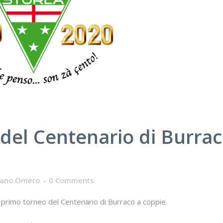
del Centenario di Burra
iano Omero
0 Comments
 primo torneo del Centenario di Burraco a coppie.