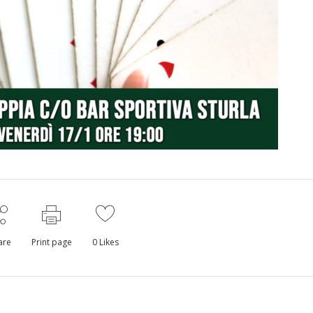
are
Print page
0
Likes