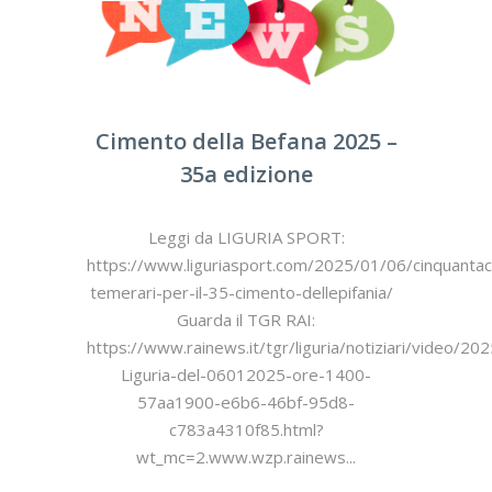
Cimento della Befana 2025 –
35a edizione
Leggi da LIGURIA SPORT:
https://www.liguriasport.com/2025/01/06/cinquantac
temerari-per-il-35-cimento-dellepifania/
Guarda il TGR RAI:
https://www.rainews.it/tgr/liguria/notiziari/video/2
Liguria-del-06012025-ore-1400-
57aa1900-e6b6-46bf-95d8-
c783a4310f85.html?
wt_mc=2.www.wzp.rainews...