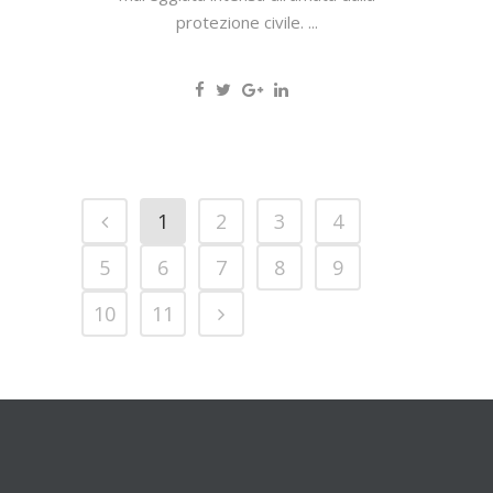
protezione civile. ...
1
2
3
4
5
6
7
8
9
10
11