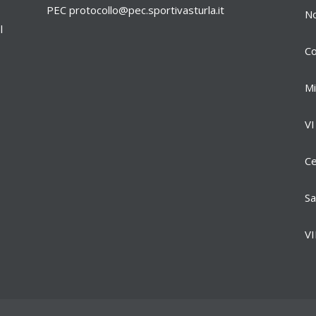
PEC
protocollo@pec.sportivasturla.it
No
l
Co
Mi
VI
Ce
Sa
VI