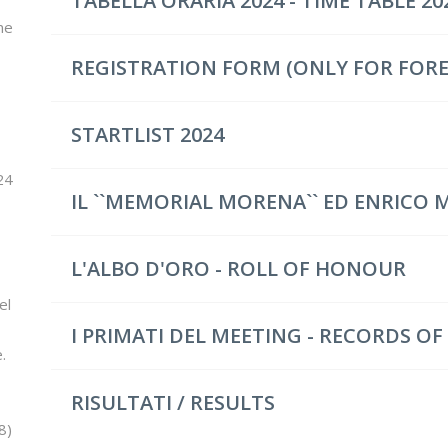
TABELLA ORARIA 2024 - TIME TABLE 20
ne
REGISTRATION FORM (ONLY FOR FOR
STARTLIST 2024
24
IL ``MEMORIAL MORENA`` ED ENRICO
L'ALBO D'ORO - ROLL OF HONOUR
el
I PRIMATI DEL MEETING - RECORDS O
.
RISULTATI / RESULTS
18
)