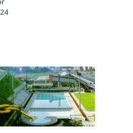
or
024