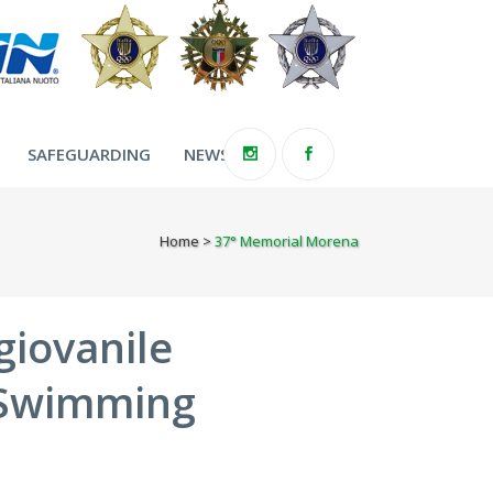
SAFEGUARDING
NEWS
Home
>
37° Memorial Morena
giovanile
e Swimming