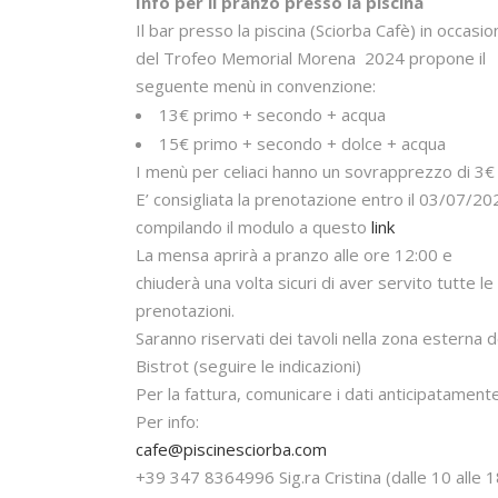
Info per il pranzo presso la piscina
Il bar presso la piscina (Sciorba Cafè) in occasio
del
Trofeo Memorial Morena
2024 propone il
seguente menù in convenzione:
13€
primo + secondo + acqua
15€
primo + secondo + dolce + acqua
I menù per celiaci hanno un sovrapprezzo di
3€
E’ consigliata la prenotazione entro il 03/07/20
compilando il modulo a questo
link
La mensa aprirà a pranzo
alle ore
12:00
e
chiuderà una volta sicuri di aver servito tutte le
prenotazioni.
Saranno riservati dei tavoli nella zona esterna d
Bistrot (seguire le indicazioni)
Per la fattura, comunicare i dati anticipatamente
Per info:
cafe@piscinesciorba.com
+39
347 8364996
Sig.ra Cristina (
dalle 10 alle 