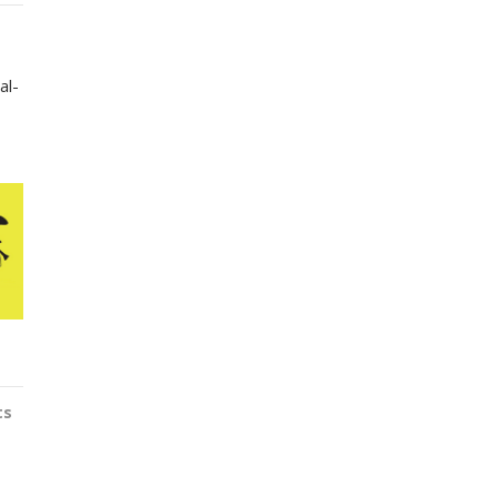
al-
ts