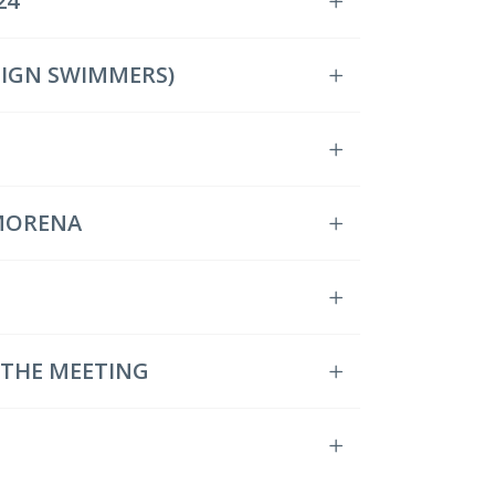
24
EIGN SWIMMERS)
 MORENA
F THE MEETING