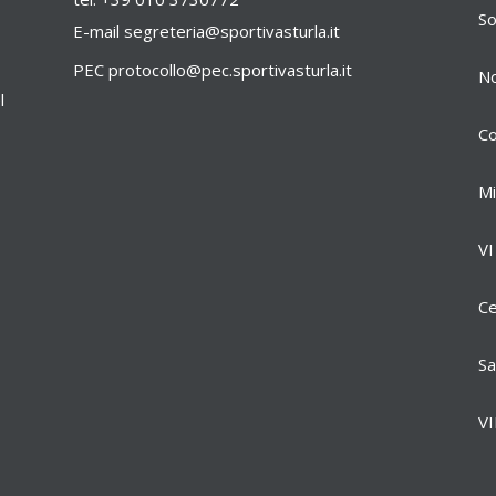
So
E-mail
segreteria@sportivasturla.it
PEC
protocollo@pec.sportivasturla.it
No
l
Co
Mi
VI
Ce
Sa
VI