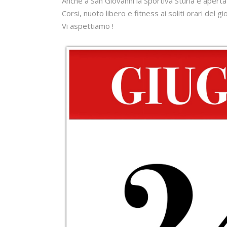
Anche a San Giovanni la Sportiva Sturla è aperta 
Corsi, nuoto libero e fitness ai soliti orari del gi
Vi aspettiamo !