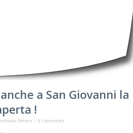
anche a San Giovanni la
aperta !
imiliano Omero
0 Comments