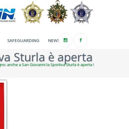
SAFEGUARDING
NEWS
va Sturla è aperta
no: anche a San Giovanni la Sportiva Sturla è aperta !