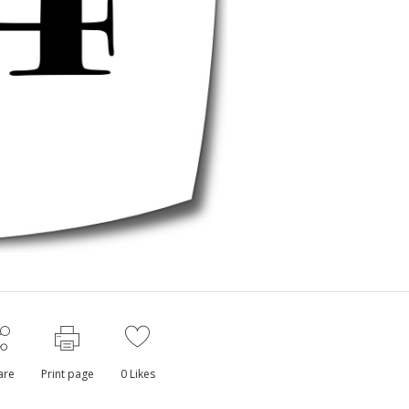
are
Print page
0
Likes