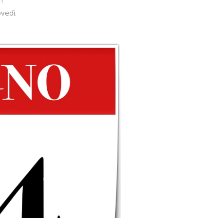
!
ovedì.