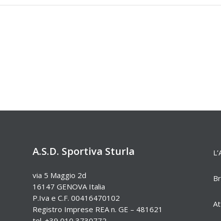
A.S.D. Sportiva Sturla
L’
via 5 Maggio 2d
Br
16147 GENOVA Italia
P.Iva e C.F. 00416470102
At
Registro Imprese REA n. GE – 481621
tel. +39 010 3730772