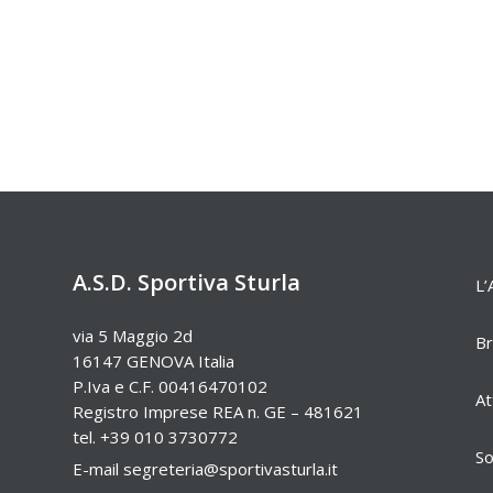
A.S.D. Sportiva Sturla
L’
via 5 Maggio 2d
Br
16147 GENOVA Italia
P.Iva e C.F. 00416470102
At
Registro Imprese REA n. GE – 481621
tel. +39 010 3730772
So
E-mail
segreteria@sportivasturla.it