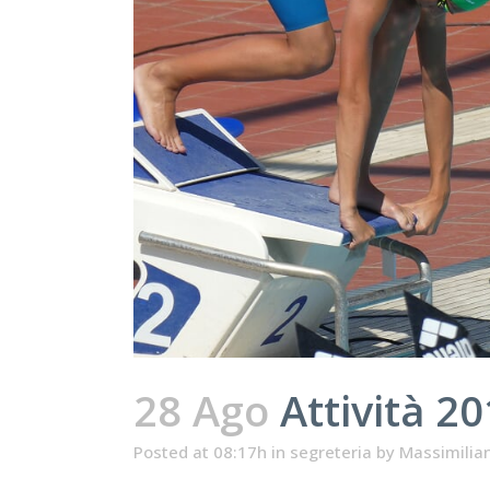
28 Ago
Attività 2
Posted at 08:17h
in
segreteria
by
Massimilia