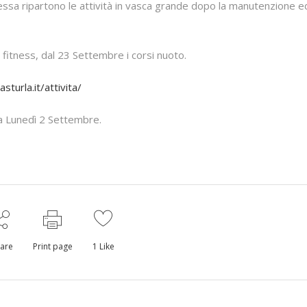
essa ripartono le attività in vasca grande dopo la manutenzione ed
fitness, dal 23 Settembre i corsi nuoto.
turla.it/attivita/
 da Lunedì 2 Settembre.
are
Print page
1
Like