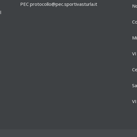
PEC
protocollo@pec.sportivasturla.it
No
l
Co
Mi
VI
Ce
Sa
VI