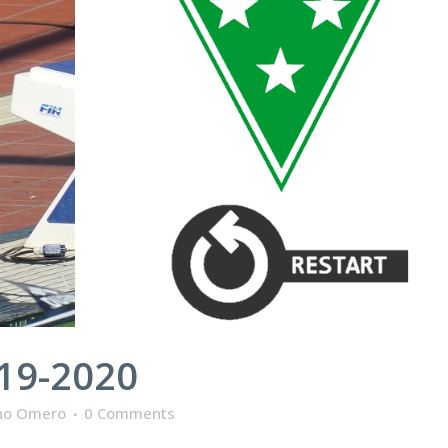
019-2020
no Omero
0 Comments