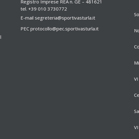
Registro Imprese REA n. GE – 481621
tel. +39 010 3730772
So
E-mail
segreteria@sportivasturla.it
PEC
protocollo@pec.sportivasturla.it
No
l
Co
Mi
VI
Ce
Sa
VI