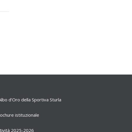
Albo d’Oro della Sportiva Sturla
ochure istituzionale
tività 2025-2026