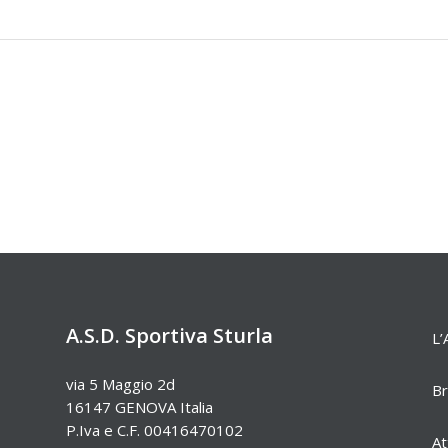
A.S.D. Sportiva Sturla
L’
via 5 Maggio 2d
Br
16147 GENOVA Italia
P.Iva e C.F. 00416470102
At