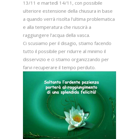
13/11 e martedì 14/11, con possibile
ulteriore estensione della chiusura in base
a quando verrà risolta l’ultima problematica
e alla temperatura che riuscirà a
raggiungere l’acqua della vasca.
Ci scusiamo per il disagio, stiamo facendo
tutto il possibile per ridurre al minimo il
disservizio e ci stiamo organizzando per
farvi recuperare il tempo perduto.