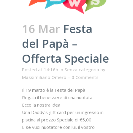
16 Mar
Festa
del Papà –
Offerta Speciale
Posted at 14:16h
in
Senza categoria
by
Massimiliano Omero
0 Comments
Il 19 marzo è la Festa del Papà
Regala il benessere di una nuotata
Ecco la nostra idea
‍Una Daddy’s gift card per un ingresso in
piscina al prezzo Speciale di €5,00
E se vuoi nuotatore con lui, il vostro