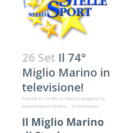
26 Set
Il 74°
Miglio Marino in
televisione!
Posted at 13:46h
in
Senza categoria
by
Massimiliano Omero
0 Comments
Il Miglio Marino