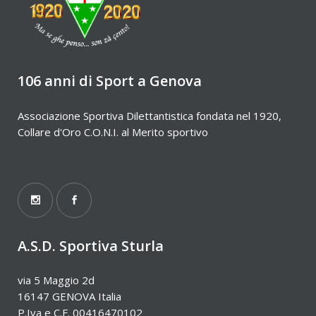
106 anni di Sport a Genova
Associazione Sportiva Dilettantistica fondata nel 1920,
Collare d'Oro C.O.N.I. al Merito sportivo
A.S.D. Sportiva Sturla
via 5 Maggio 2d
16147 GENOVA Italia
P.Iva e C.F. 00416470102