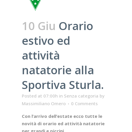
10 Giu
Orario
estivo ed
attività
natatorie alla
Sportiva Sturla.
Posted at 07:00h
in
Senza categoria
by
Massimiliano Omero
0 Comments
Con l’arrivo dell’estate ecco tutte le
novità di orario ed attività natatorie
per grandi e piccini.