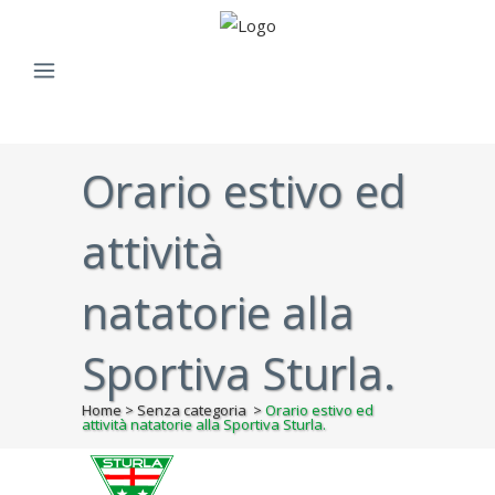
Orario estivo ed
attività
natatorie alla
Sportiva Sturla.
Home
>
Senza categoria
>
Orario estivo ed
attività natatorie alla Sportiva Sturla.