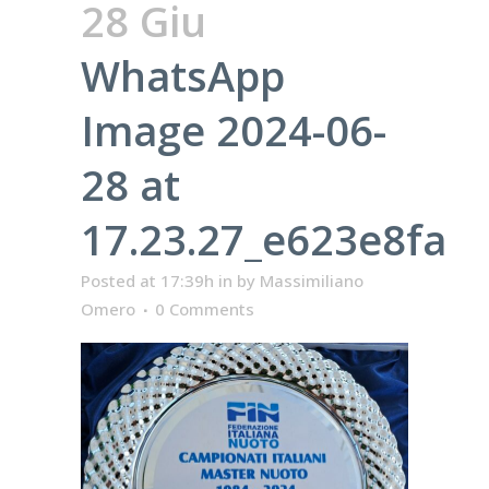
28 Giu
WhatsApp
Image 2024-06-
28 at
17.23.27_e623e8fa
Posted at 17:39h
in
by
Massimiliano
Omero
0 Comments