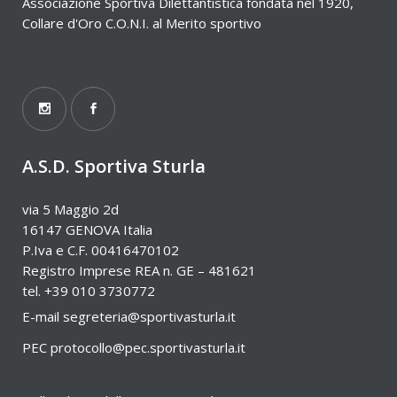
Associazione Sportiva Dilettantistica fondata nel 1920,
Collare d'Oro C.O.N.I. al Merito sportivo
A.S.D. Sportiva Sturla
via 5 Maggio 2d
16147 GENOVA Italia
P.Iva e C.F. 00416470102
Registro Imprese REA n. GE – 481621
tel. +39 010 3730772
E-mail
segreteria@sportivasturla.it
PEC
protocollo@pec.sportivasturla.it