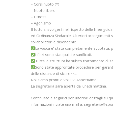
– Corsi nuoto (*)
– Nuoto libero
– Fitness
– Agonismo
Il tutto si svolgerà nel rispetto delle linee gui
ed Ordinanza Sindacale. Ulteriori accorgimenti son
collaboratori e dipendenti:
La vasca e’ stata completamente svuotata, p
I filtri sono stati puliti e sanificati.
Tutta la struttura ha subito trattamento di san
Sono state approntate procedure per garantire
delle distanze di sicurezza.
Noi siamo pronti e voi ? Vi Aspettiamo !
La segreteria sarà aperta da lunedì mattina.
Continuate a segurici per ulteriori dettagli su 
informazioni inviate una mail a: segreteria@sport