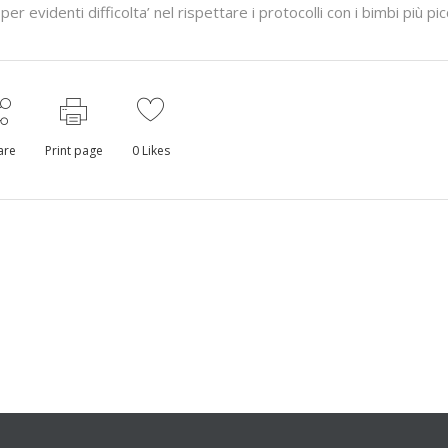
r evidenti difficolta’ nel rispettare i protocolli con i bimbi più pic
are
Print page
0
Likes