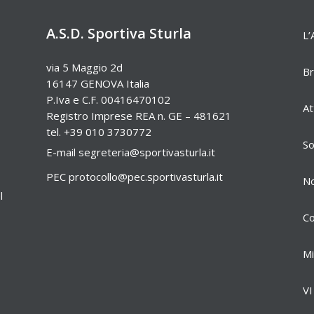
A.S.D. Sportiva Sturla
L’
via 5 Maggio 2d
Br
16147 GENOVA Italia
P.Iva e C.F. 00416470102
At
Registro Imprese REA n. GE – 481621
tel. +39 010 3730772
So
E-mail
segreteria@sportivasturla.it
PEC
protocollo@pec.sportivasturla.it
No
l
Co
Mi
VI