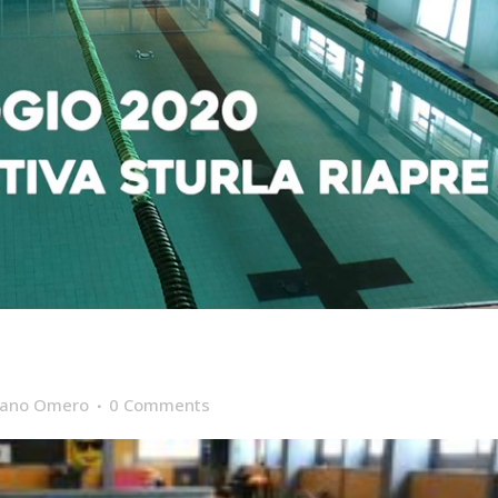
!
iano Omero
0 Comments