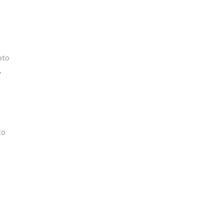
oto
,
to