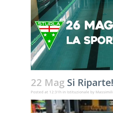
22 Mag
Si Riparte
Posted at 12:31h
in
Istituzionale
by
Massimil
Video
Player